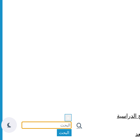
 الدراسية
×
د