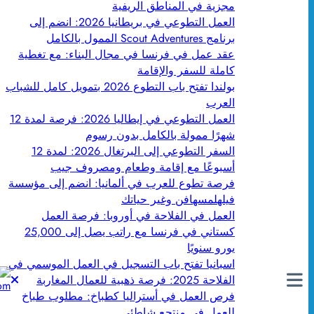
مجزية في المناطق الريفية
العمل التطوعي في بريطانيا 2026: انضم إلى
برنامج Scout Adventures الممول بالكامل
عقد عمل في فرنسا في مجال البناء: مع تغطية
كاملة للسفر والإقامة
بولندا تفتح باب التطوع 2026 بتمويل كامل للشباب
العرب
العمل التطوعي في إيطاليا 2026: فرصة لمدة 12
شهرًا ممولة بالكامل بدون رسوم
السفر التطوعي إلى البرتغال 2026: لمدة 12
أسبوعًا مع إقامة وطعام ومصروف جيب
فرصة تطوع للعرب في ألمانيا: انضم إلى مؤسسة
فيلهلمسهافن وغير حياتك
العمل في الفلاحة في أوروبا: فرصة العمل
كستاني في فرنسا مع راتب يصل إلى 25,000
يورو سنويًا
اسبانيا تفتح باب التسجيل في العمل الموسمي في
الفلاحة 2025: فرصة ذهبية للعمال المغاربة
فرص العمل في أستراليا كطباخ: مطلوب طباخ
للعمل في منتجع شاطئي