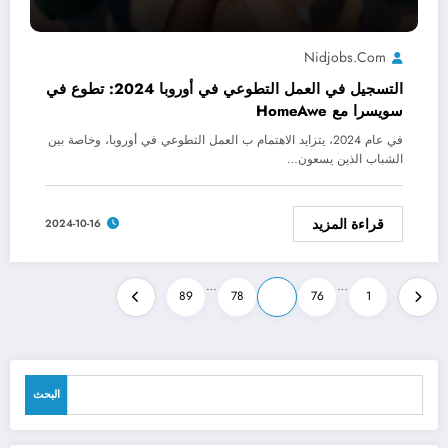
Nidjobs.com
التسجيل في العمل التطوعي في أوروبا 2024: تطوع في
سويسرا مع HomeAwe
في عام 2024، يتزايد الاهتمام ب العمل التطوعي في أوروبا، وخاصة بين
الشباب الذين يسعون…
قراءة المزيد
2024-10-16
Posts
…
…
89
78
77
76
1
pagination
البحث
البحث