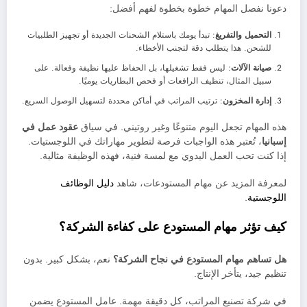
دعونا نفصل المهام خطوة بخطوة لفهم أفضل:
التحميل والتفريغ
: تبدأ يومك باستلام الشحنات الجديدة أو تجهيز الطلبيات
للشحن. هذا يتطلب دقة لتجنب الأخطاء.
صيانة الآلات
: ليس فقط تشغيلها، بل الحفاظ عليها نظيفة وفعالة. على
سبيل المثال، تنظيف الرافعات أو فحص البطاريات يوميًا.
إدارة المخزون
: ترتيب المراتب في أماكن محددة لتسهيل الوصول السريع.
هذه المهام تجعل اليوم متنوعًا وغير روتيني. في سياق
عقود عمل في
إسبانيا
، تُعتبر هذه الواجبات فرصة لتطوير مهاراتك في اللوجستيات.
إذا كنت تحب العمل اليدوي مع لمسة فنية، فهذه الوظيفة مثالية.
لمعرفة المزيد عن مهام المستودعات، شاهد
دليل الوظائف
اللوجستية
.
كيف تؤثر مهام المستودع على كفاءة الشركة؟
هل تساهم مهام المستودع في نجاح الشركة؟
نعم، بشكل كبير. بدون
تنظيم جيد، يتأخر الإنتاج.
في شركة تصنيع المراتب، كل دقيقة مهمة. عامل المستودع يضمن