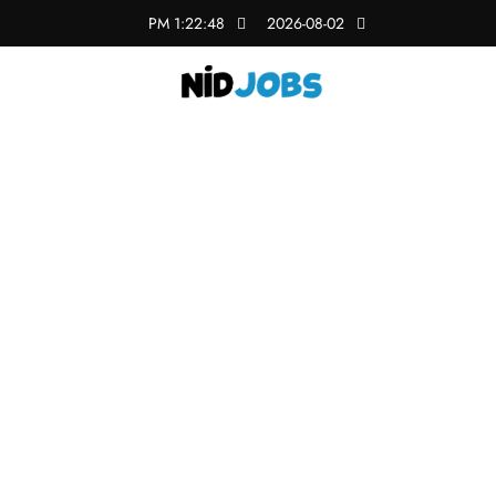
لتجاوز
1:22:49 PM
2026-08-02
لى
لمحتوى