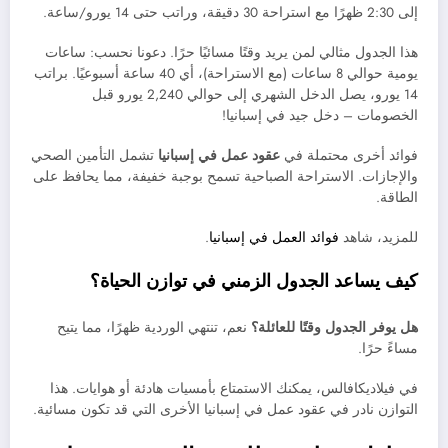
إلى 2:30 ظهرًا مع استراحة 30 دقيقة، وراتب حتى 14 يورو/ساعة.
هذا الجدول مثالي لمن يريد وقتًا مسائيًا حرًا. دعونا نحسب: ساعات
يومية حوالي 8 ساعات (مع الاستراحة)، أي 40 ساعة أسبوعيًا. براتب
14 يورو، يصل الدخل الشهري إلى حوالي 2,240 يورو قبل
الخصومات – دخل جيد في إسبانيا!
فوائد أخرى محتملة في
عقود عمل
في إسبانيا
تشمل التأمين الصحي
والإجازات. الاستراحة الصباحية تسمح بوجبة خفيفة، مما يحافظ على
الطاقة.
للمزيد، شاهد
فوائد العمل في إسبانيا
.
كيف يساعد الجدول الزمني في توازن الحياة؟
هل يوفر الجدول وقتًا للعائلة؟
نعم، تنتهي الوردية ظهرًا، مما يتيح
مساءً حرًا.
في فيلاديكافالس، يمكنك الاستمتاع بأمسيات هادئة أو هوايات. هذا
التوازن نادر في عقود عمل في إسبانيا الأخرى التي قد تكون مسائية.