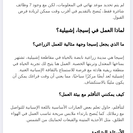
لم يتم تحديد موعد نهائي في المعلومات، لكن مع وجود 7 وظائف
شاغرة فقط، يُنصح بالتقديم في أقرب وقت ممكن لزيادة فرص
القبول.
لماذا العمل في إسيجا، إشبيلية؟
ما الذي يجعل إسيجا وجهة مثالية للعمل الزراعي؟
إسيجا هي مدينة زراعية نابضة بالحياة في مقاطعة إشبيلية، تشتهر
بمناخها المعتدل وتربتها الخصبة. العمل هنا يتيح لك تجربة الحياة في
منطقة ريفية هادئة مع فرصة للاستمتاع بالثقافة الإسبانية الغنية.
إشبيلية تُعد أيضًا مركزًا سياحيًا، مما يعني أن وقت فراغك يمكن أن
يكون مليئًا بالاستكشاف.
كيف يمكنني التأقلم مع بيئة العمل؟
لتتأقلم، حاول تعلم بعض العبارات الأساسية باللغة الإسبانية للتواصل
مع زملائك. كما يُنصح بارتداء ملابس مريحة تناسب العمل في الهواء
الطلق، مثل الأحذية المتينة والقبعات لحمايتك من الشمس.
الأسئلة الشائعة