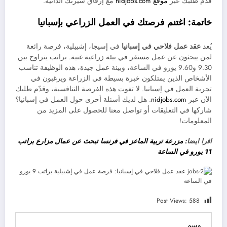
قدّم طلبك عبر
موقع nidjobs.com
مع إرفاق سيرتك الذاتية.
خاتمة: اغتنم فرصتك في العمل الزراعي بإسبانيا
يُعد
عقد عمل فلاحي في إسبانيا
في إسيجا، إشبيلية، فرصة رائعة
لمن يبحثون عن عمل مستقر في بيئة زراعية غنية. براتب يتراوح بين
9.30 و9.60 يورو في الساعة، وبيئة عمل جيدة، هذه الوظيفة تناسب
الأشخاص الذين يمتلكون خبرة بسيطة في الزراعة ويرغبون في
تجربة العمل في إسبانيا. لا تفوت هذه الفرصة التنافسية، وقدّم طلبك
الآن عبر
nidjobs.com
. هل لديك أسئلة أخرى حول العمل في إسبانيا؟
شاركها في التعليقات أو تواصل معنا للحصول على المزيد من
المعلومات!
اقرا ايضا:
مزرعة تربية الماعز في فرنسا تبحث عن عمال مزارع براتب
11 يورو في الساعة
Post Views:
588
وسم