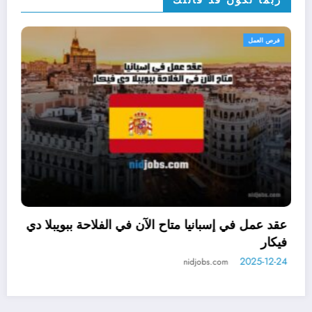
فرص العمل
يج للعرب مع توفير الإقامة
عقد عمل في إسباني
هبية في جزيرة دونا
فيكار
2025-12-24
obs.com
nidjob