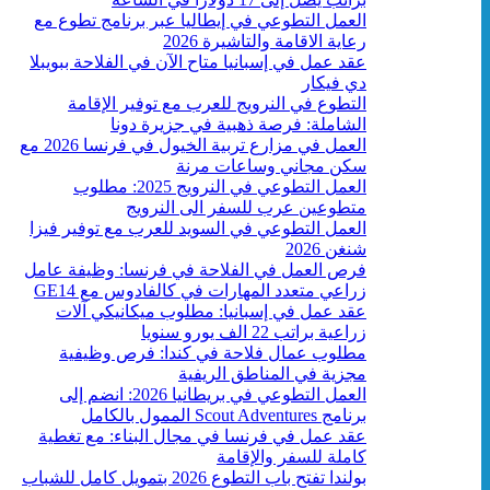
العمل التطوعي في إيطاليا عبر برنامج تطوع مع
رعاية الاقامة والتاشيرة 2026
عقد عمل في إسبانيا متاح الآن في الفلاحة ببويبلا
دي فيكار
التطوع في النرويج للعرب مع توفير الإقامة
الشاملة: فرصة ذهبية في جزيرة دونا
العمل في مزارع تربية الخيول في فرنسا 2026 مع
سكن مجاني وساعات مرنة
العمل التطوعي في النرويج 2025: مطلوب
متطوعين عرب للسفر الى النرويج
العمل التطوعي في السويد للعرب مع توفير فيزا
شنغن 2026
فرص العمل في الفلاحة في فرنسا: وظيفة عامل
زراعي متعدد المهارات في كالفادوس مع GE14
عقد عمل في إسبانيا: مطلوب ميكانيكي آلات
زراعية براتب 22 الف يورو سنويا
مطلوب عمال فلاحة في كندا: فرص وظيفية
مجزية في المناطق الريفية
العمل التطوعي في بريطانيا 2026: انضم إلى
برنامج Scout Adventures الممول بالكامل
عقد عمل في فرنسا في مجال البناء: مع تغطية
كاملة للسفر والإقامة
بولندا تفتح باب التطوع 2026 بتمويل كامل للشباب