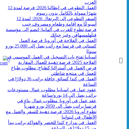
العرب
العمل التطوعي في إيطاليا 2026: فرصة لمدة 12
شهرًا ممولة بالكامل بدون رسوم
السفر التطوعي إلى البرتغال 2026: لمدة 12
أسبوعًا مع إقامة وطعام ومصروف جيب
فرصة تطوع للعرب في ألمانيا: انضم إلى مؤسسة
فيلهلمسهافن وغير حياتك
العمل في الفلاحة في أوروبا: فرصة العمل
كستاني في فرنسا مع راتب يصل إلى 25,000 يورو
سنويًا
اسبانيا تفتح باب التسجيل في العمل الموسمي في
الفلاحة 2025: فرصة ذهبية للعمال المغاربة
فرص العمل في أستراليا كطباخ: مطلوب طباخ
للعمل في منتجع شاطئي
العمل في كندا كسائق حافلة براتب 36 دولارًا في
الساعة
عقود عمل في إسبانيا مطلوب عمال مستودعات
براتب يصل إلى 14 يورو/ساعة
عقد عمل في أوروبا: مطلوب عمال بناء في
فرنسا براتب يصل إلى 2050 يورو شهرياً
تطوع أوروبا 2026: فرصة ذهبية للسفر والعمل مع
الأطفال في ليتوانيا
العمل في مزارع كندا للخضر والفواكه براتب يبدأ
من 15 دولارًا في الساعة