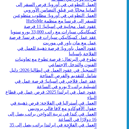
العمل التطوعي في أوروبا: فرص السفر إلى
ألمانيا مجانًا عبر فيلق التضامن الأوروبي
العمل التطوعي في أوروبا: مطلوب متطوعين
للسفر إلى فرنسا مع منظمة HuSoMe
عقود عمل مجانية في إسبانيا: 11 فرصة
كميكانيكي سيارات مع راتب 33,000 يورو سنويا
عقد عمل كميكانيكي سيارات في فرنسا: فرصة
عمل مع مان باور في موريت
عقود العمل باوروبا: فرصة ذهبية للعمل في
الفلاحة بإسبانيا
تطوع في البرتغال: فرصة تطوع مع تعاونيات
الفنون والتدخل الاجتماعي
التسجيل في عقود العمل في إيطاليا 2026: دليل
شامل للتقديم والفرص المتاحة
عقد عمل فلاحي في إسبانيا: فرصة عمل في
إشبيلية براتب 9 يورو في الساعة
عقود عمل في ايرلندا 2025: فرص عمل في قطاع
البناء
العمل في أستراليا في الفلاحة: فرص ذهبية في
حقول الأفوكادو مع لافا فالي بروديس
العمل في كندا في تربية الدواجن براتب يصل إلى
16 دولارًا في الساعة
العمل في الفلاحة في ايرلندا براتب يصل إلى 35