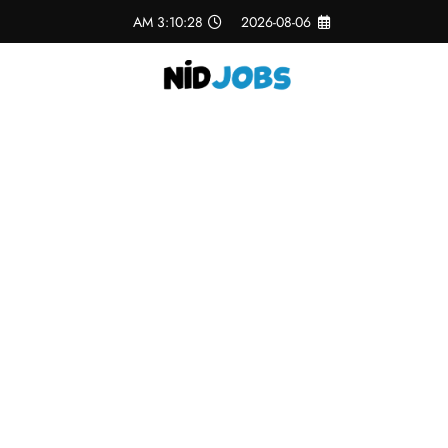
لتجاوز
3:10:28 AM
2026-08-06
لى
لمحتوى