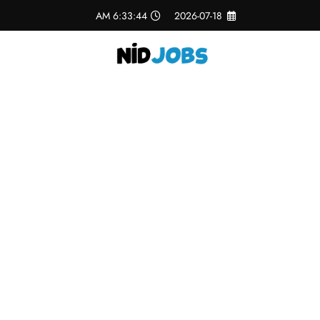
لتجاوز
6:33:46 AM
2026-07-18
لى
لمحتوى