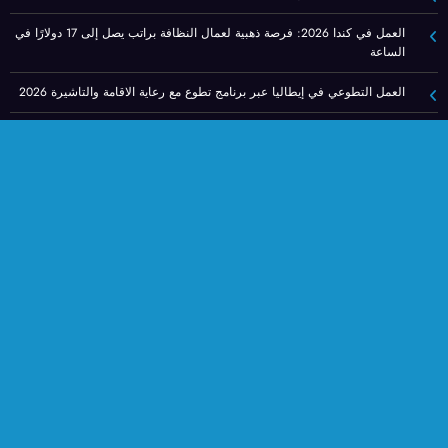
العمل في كندا 2026: فرصة ذهبية لعمال النظافة براتب يصل إلى 17 دولارًا في
الساعة
العمل التطوعي في إيطاليا عبر برنامج تطوع مع رعاية الاقامة والتاشيرة 2026
عقد عمل في إسبانيا متاح الآن في الفلاحة ببويبلا دي فيكار
التطوع في النرويج للعرب مع توفير الإقامة الشاملة: فرصة ذهبية في جزيرة دونا
العمل في مزارع تربية الخيول في فرنسا 2026 مع سكن مجاني وساعات مرنة
العمل التطوعي في النرويج 2025: مطلوب متطوعين عرب للسفر الى النرويج
إعلان
سياسة الخصوصية
شروط الاستخدام
من نحن
اتصل بنا