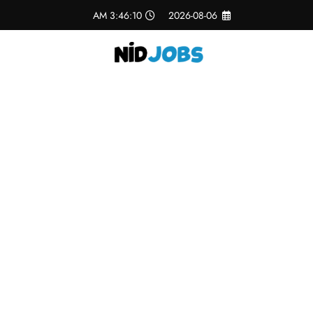
لتجاوز
3:46:11 AM
2026-08-06
لى
لمحتوى