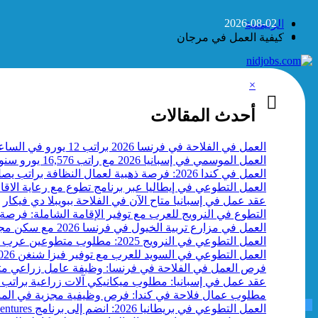
التجاوز
2026-08-02
الرئيسية
إلى
كيفية العمل في مرجان
المحتوى
×
أحدث المقالات
العمل في الفلاحة في فرنسا 2026 براتب 12 يورو في الساعة
العمل الموسمي في إسبانيا 2026 مع راتب 16,576 يورو سنوياً
العمل في كندا 2026: فرصة ذهبية لعمال النظافة براتب يصل إلى 17 دولارًا في الساعة
العمل التطوعي في إيطاليا عبر برنامج تطوع مع رعاية الاقامة و
عقد عمل في إسبانيا متاح الآن في الفلاحة ببويبلا دي فيكار
التطوع في النرويج للعرب مع توفير الإقامة الشاملة: فرصة 
العمل في مزارع تربية الخيول في فرنسا 2026 مع سكن مجاني وساعات مرنة
العمل التطوعي في النرويج 2025: مطلوب متطوعين عرب للسفر الى النرويج
العمل التطوعي في السويد للعرب مع توفير فيزا شنغن 2026
فرص العمل في الفلاحة في فرنسا: وظيفة عامل زراعي متعدد
عقد عمل في إسبانيا: مطلوب ميكانيكي آلات زراعية براتب 22 الف يورو سنويا
مطلوب عمال فلاحة في كندا: فرص وظيفية مجزية في المنا
فرص العمل
العمل التطوعي في بريطانيا 2026: انضم إلى برنامج Scout Adventures الممول بالكامل