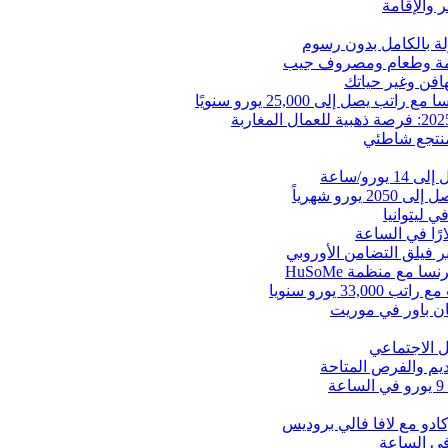
 والإقامة
 المغرب
افن وغير حياتك
 بال الكثير من الشباب…
 إلى 25,000 يورو سنويًا
منتجع شاطئي
و/ساعة
و شهرياً
ر فيلق التضامن الأوروبي
مع منظمة HuSoMe
ن باور في موريت
ل الاجتماعي
ادو مع لافا فالي بروديس