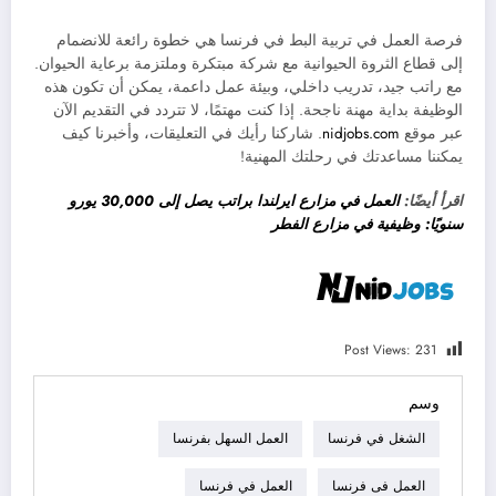
فرصة العمل في تربية البط في فرنسا هي خطوة رائعة للانضمام
إلى قطاع الثروة الحيوانية مع شركة مبتكرة وملتزمة برعاية الحيوان.
مع راتب جيد، تدريب داخلي، وبيئة عمل داعمة، يمكن أن تكون هذه
الوظيفة بداية مهنة ناجحة. إذا كنت مهتمًا، لا تتردد في التقديم الآن
عبر موقع
nidjobs.com
. شاركنا رأيك في التعليقات، وأخبرنا كيف
يمكننا مساعدتك في رحلتك المهنية!
اقرأ أيضًا:
العمل في مزارع ايرلندا براتب يصل إلى 30,000 يورو
سنويًا: وظيفية في مزارع الفطر
Post Views:
231
وسم
الشغل في فرنسا
العمل السهل بفرنسا
العمل فى فرنسا
العمل في فرنسا