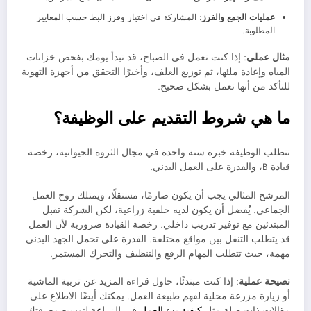
عمليات الجمع والفرز
: المشاركة في اختيار وفرز البط حسب المعايير
المطلوبة.
مثال عملي
: إذا كنت تعمل في الصباح، قد تبدأ يومك بفحص خزانات
المياه وإعادة ملئها، ثم توزيع العلف، وأخيرًا التحقق من أجهزة التهوية
للتأكد من أنها تعمل بشكل صحيح.
ما هي شروط التقديم على الوظيفة؟
تتطلب الوظيفة خبرة سنة واحدة في مجال الثروة الحيوانية، رخصة
قيادة B، والقدرة على العمل البدني.
المرشح المثالي يجب أن يكون صارمًا، مستقلًا، ويمتلك روح العمل
الجماعي. يُفضل أن يكون لديه خلفية زراعية، لكن الشركة تقبل
المبتدئين مع توفير تدريب داخلي. رخصة القيادة ضرورية لأن العمل
قد يتطلب التنقل بين مواقع مختلفة. القدرة على تحمل الجهد البدني
مهمة، حيث تتطلب المهام الرفع والتنظيف والتحرك المستمر.
نصيحة عملية
: إذا كنت مبتدئًا، حاول قراءة المزيد عن تربية الماشية
أو زيارة مزرعة محلية لفهم طبيعة العمل. يمكنك أيضًا الاطلاع على
مقالات ذات صلة مثل
كيفية بدء العمل في الزراعة
لتوسيع معرفتك.