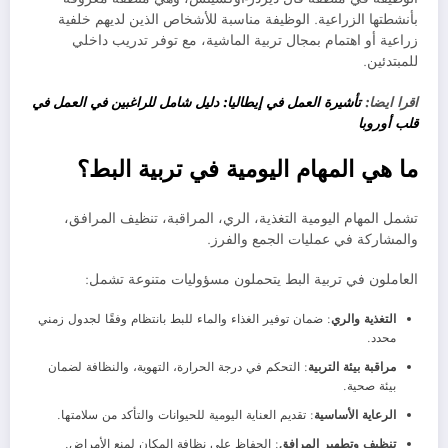
بأنشطتها الزراعية. الوظيفة مناسبة للأشخاص الذين لديهم خلفية
زراعية أو اهتمام بمجال تربية الماشية، مع توفر تدريب داخلي
للمبتدئين.
اقرا ايضا:
تأشيرة العمل في إيطاليا: دليل شامل للراغبين في العمل في
قلب أوروبا
ما هي المهام اليومية في تربية البط؟
تشمل المهام اليومية التغذية، الري، المراقبة، تنظيف المرافق،
والمشاركة في عمليات الجمع والفرز.
العاملون في تربية البط يتحملون مسؤوليات متنوعة تشمل:
التغذية والري
: ضمان توفير الغذاء والماء للبط بانتظام وفقًا لجدول زمني
محدد.
مراقبة بيئة التربية
: التحكم في درجة الحرارة، التهوية، والنظافة لضمان
بيئة صحية.
الرعاية الأساسية
: تقديم العناية اليومية للحيوانات والتأكد من سلامتها.
تنظيف وتطهير المرافق
: الحفاظ على نظافة المكان لمنع الأمراض.