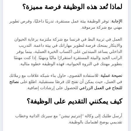
لماذا تُعد هذه الوظيفة فرصة مميزة؟
الإجابة
: توفر الوظيفة بيئة عمل مستقرة، تدريبًا داخليًا، وفرص تطوير
مهني مع شركة مرموقة.
العمل في تربية البط في فرنسا مع شركة ملتزمة برعاية الحيوان
والابتكار يمنحك فرصة لتطوير مهاراتك في بيئة داعمة. التدريب
الداخلي يساعد المبتدئين على اكتساب الخبرة العملية، بينما يوفر
الراتب الجيد والبيئة المستقرة استقرارًا ماليًا ومهنيًا. إذا كنت مهتمًا
بتطوير مهنتك في الثروة الحيوانية، فهذه الوظيفة خطوة مثالية.
نصيحة عملية
: للاستفادة القصوى، حاول بناء شبكة علاقات مع زملائك
في العمل، حيث يمكن أن تفتح لك فرصًا مستقبلية. اطلع على
نصائح
للنجاح في العمل الزراعي
للحصول على إرشادات إضافية.
كيف يمكنني التقديم على الوظيفة؟
أرسل طلبك إلى وكالة “إنترتيم نيشن” مع سيرتك الذاتية وخطاب
تقديمي يوضح اهتمامك بالوظيفة.