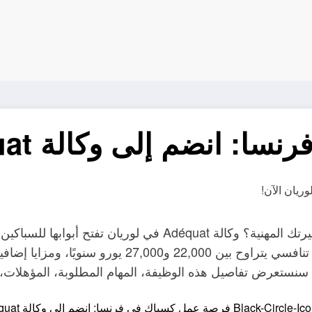
ى وكالة Adéquat في لوريان الآن!
هل تبحث عن فرصة عمل كسباك في فرنسا لتطوير مسيرتك المهنية؟ 
البناء المزدهر. مع عقد عمل مؤقت لمدة 12 شهرًا، رات
 سنستعرض تفاصيل هذه الوظيفة، المهام المطلوبة، المؤهلات، 