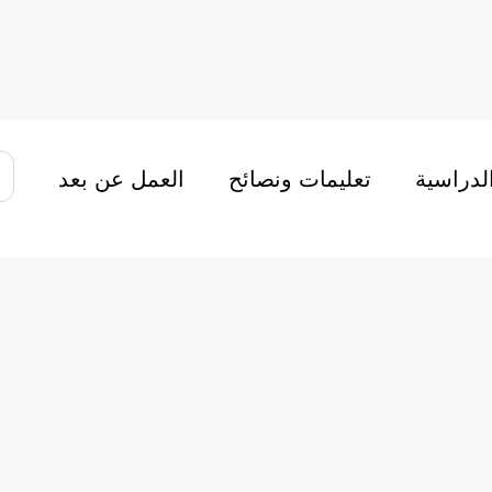
الدراسية
تعليمات ونصائح
العمل عن بعد
وكالة Adéquat في لوريان الآن!