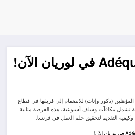
وكالة Adéquat في لوريان تفتح أبوابها للسباكين المؤهلين (ذكور وإناث) للانضمام إلى فريقها في قطاع
ب تنافسي يتراوح بين 22,000 و27,000 يورو سنويًا، ومزايا إضافية تشمل مكافآت وسلف أسبوعية، هذه الفرصة مثالية
وكيفية التقديم لتحقيق حلم العمل في فرنسا.