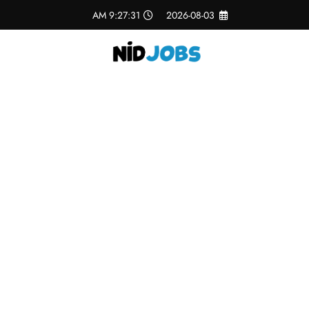
لتجاوز
9:27:31 AM
2026-08-03
لى
لمحتوى