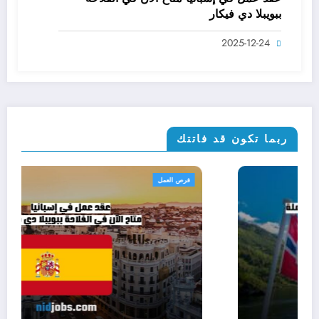
ببويبلا دي فيكار
2025-12-24
ربما تكون قد فاتتك
الهجرة والإقامة