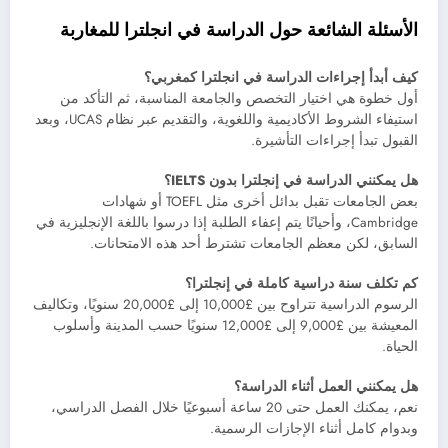
الأسئلة الشائعة حول الدراسة في انجلترا للمغاربة
كيف أبدأ إجراءات الدراسة في انجلترا كمغربي؟
أول خطوة هي اختيار التخصص والجامعة المناسبة، ثم التأكد من
استيفاء الشروط الأكاديمية واللغوية، والتقديم عبر نظام UCAS، وبعد
القبول تبدأ إجراءات التأشيرة.
هل يمكنني الدراسة في إنجلترا بدون IELTS؟
بعض الجامعات تقبل بدائل أخرى مثل TOEFL أو شهادات
Cambridge، وأحيانًا يتم إعفاء الطلبة إذا درسوا باللغة الإنجليزية في
السابق، لكن معظم الجامعات تشترط أحد هذه الامتحانات.
كم تكلف سنة دراسية كاملة في إنجلترا؟
الرسوم الدراسية تتراوح بين £10,000 إلى £20,000 سنويًا، وتكاليف
المعيشة بين £9,000 إلى £12,000 سنويًا حسب المدينة وأسلوب
الحياة.
هل يمكنني العمل أثناء الدراسة؟
نعم، يمكنك العمل حتى 20 ساعة أسبوعيًا خلال الفصل الدراسي،
وبدوام كامل أثناء الإجازات الرسمية.