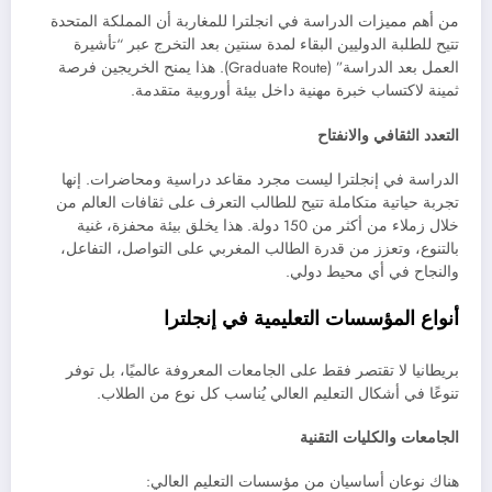
من أهم مميزات الدراسة في انجلترا للمغاربة أن المملكة المتحدة
تتيح للطلبة الدوليين البقاء لمدة سنتين بعد التخرج عبر “تأشيرة
العمل بعد الدراسة” (Graduate Route). هذا يمنح الخريجين فرصة
ثمينة لاكتساب خبرة مهنية داخل بيئة أوروبية متقدمة.
التعدد الثقافي والانفتاح
الدراسة في إنجلترا ليست مجرد مقاعد دراسية ومحاضرات. إنها
تجربة حياتية متكاملة تتيح للطالب التعرف على ثقافات العالم من
خلال زملاء من أكثر من 150 دولة. هذا يخلق بيئة محفزة، غنية
بالتنوع، وتعزز من قدرة الطالب المغربي على التواصل، التفاعل،
والنجاح في أي محيط دولي.
أنواع المؤسسات التعليمية في إنجلترا
بريطانيا لا تقتصر فقط على الجامعات المعروفة عالميًا، بل توفر
تنوعًا في أشكال التعليم العالي يُناسب كل نوع من الطلاب.
الجامعات والكليات التقنية
هناك نوعان أساسيان من مؤسسات التعليم العالي: