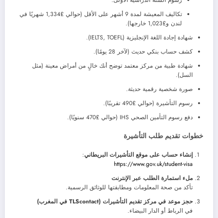
تكاليف المعيشة لمدة 9 أشهر على الأقل (حوالي £1,334 شهريًا في
لندن و£1,023 خارجها).
شهادة إجادة اللغة الإنجليزية (IELTS, TOEFL).
كشف حساب بنكي حديث (لآخر 28 يومًا).
شهادة طبية من مركز معتمد توضح أنك خالٍ من أمراض معينة (مثل
السل).
صورة شخصية رقمية حديثة.
رسوم التأشيرة (حوالي £490 تقريبًا).
دفع رسوم التأمين الصحي IHS (حوالي £470 سنويًا).
خطوات تقديم طلب التأشيرة
إنشاء حساب على موقع التأشيرات البريطاني
:
https://www.gov.uk/student-visa
ملء استمارة الطلب عبر الإنترنت
تأكد من صحة المعلومات ومطابقتها للوثائق الرسمية.
حجز موعد في مركز تقديم التأشيرات (TLScontact في المغرب)
في الرباط أو الدار البيضاء.