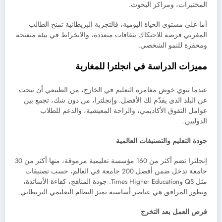
المختبرات، ومراكز البحوث.
أما على مستوى الحياة اليومية، فالتجربة البريطانية تمنح الطالب
المغربي فرصة للاحتكاك بثقافات متعددة، والانخراط في بيئة منفتحة
ومحفزة للنمو الشخصي.
مميزات الدراسة في انجلترا للمغاربة
عندما تنوي خوض مغامرة التعليم في الخارج، من الطبيعي أن تبحث
عن البلد الذي يقدّم لك الأفضل. وإنجلترا، من دون شك، تجمع بين
عوامل التفوق الأكاديمي، والراحة المعيشية، والدعم للطلاب
الدوليين.
جودة التعليم والتصنيفات العالمية
إنجلترا تضم أكثر من 160 مؤسسة تعليمية مرموقة، منها أكثر من 30
جامعة تدخل ضمن أفضل 200 جامعة في العالم، حسب تصنيفات
مثل QS وTimes Higher Education. جودة المناهج، كفاءة الأساتذة،
وتطور المرافق هي عناصر أساسية تميز النظام التعليمي البريطاني.
فرص العمل بعد التخرج