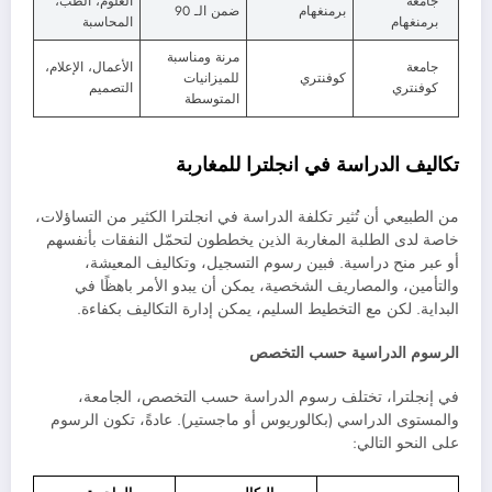
جامعة
العلوم، الطب،
برمنغهام
ضمن الـ 90
برمنغهام
المحاسبة
مرنة ومناسبة
جامعة
الأعمال، الإعلام،
كوفنتري
للميزانيات
كوفنتري
التصميم
المتوسطة
تكاليف الدراسة في انجلترا للمغاربة
من الطبيعي أن تُثير تكلفة الدراسة في انجلترا الكثير من التساؤلات،
خاصة لدى الطلبة المغاربة الذين يخططون لتحمّل النفقات بأنفسهم
أو عبر منح دراسية. فبين رسوم التسجيل، وتكاليف المعيشة،
والتأمين، والمصاريف الشخصية، يمكن أن يبدو الأمر باهظًا في
البداية. لكن مع التخطيط السليم، يمكن إدارة التكاليف بكفاءة.
الرسوم الدراسية حسب التخصص
في إنجلترا، تختلف رسوم الدراسة حسب التخصص، الجامعة،
والمستوى الدراسي (بكالوريوس أو ماجستير). عادةً، تكون الرسوم
على النحو التالي: