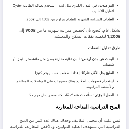
المواصلات
: في المدن الكبرى مثل لندن، استخدم بطاقة الطالب Oyster
لتقليل التكاليف.
الطعام
: الميزانية الشهرية للطعام تتراوح بين £150 إلى £250.
بشكل عام، يُنصح بأن تُخصص ميزانية شهرية ما بين
£900 إلى
£1,200
لتغطية نفقات السكن والمعيشة.
طرق تقليل النفقات
البحث عن مدن أرخص
: لندن غالية مقارنة بمدن مثل مانشستر، ليدز، أو
شيفيلد.
الطبخ بدل الأكل خارجًا
: إعداد الطعام بنفسك يوفر كثيرًا.
استخدام خصومات الطلاب
: هناك خصومات على المواصلات، المطاعم،
والأنشطة الترفيهية.
العمل الجزئي
: سأتحدث عنه لاحقًا، لكنه مصدر دخل مهم جدًا.
المنح الدراسية المتاحة للمغاربة
ليس عليك أن تتحمل التكاليف وحدك. هناك عدد كبير من المنح
الدراسية التي تستهدف الطلبة الدوليين، وبالأخص المغاربة، للدراسة