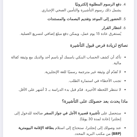
دفع الرسوم المطلوبة إلكترونيًا
يشمل ذلك رسوم التأشيرة والتأمين الصحي الإجباري.
الحضور إلى الموعد وتقديم البصمات والمستندات
انتظار القرار
يُستغرق عادة 15 يوم عمل، ويمكن دفع مبلغ إضافي لتسريع العملية.
نصائح لزيادة فرص قبول التأشيرة
تأكد أن كشف الحساب البنكي باسمك أو باسم أحد والديك مع وثيقة كفالة
مالية.
لا تُقدّم أي وثيقة غير مترجمة رسميًا للغة الإنجليزية.
تجنب الأخطاء في استمارة الطلب.
لا تنتظر اللحظة الأخيرة. قدّم قبل بدء الدراسة بـ 3 أشهر على الأقل.
ماذا يحدث بعد حصولك على التأشيرة؟
ستحصل على
تأشيرة قصيرة الأجل في جواز السفر
صالحة للدخول إلى
إنجلترا (عادة لمدة 30 يومًا).
عند وصولك إلى إنجلترا، ستحتاج إلى استلام
بطاقة الإقامة البيومترية
(BRP)
من مكتب البريد المحدد.