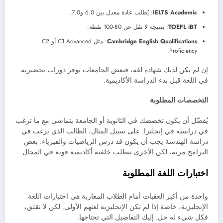
IELTS Academic
: يُطلب عادة معدل بين 6.0 و7.0.
TOEFL iBT
: بنتيجة لا تقل عن 80-100 نقطة.
Cambridge English Qualifications
: مثل C1 Advanced أو C2
Proficiency.
إن لم يكن لديك شهادة لغة، فبعض الجامعات توفر دورات تحضيرية
في اللغة قبل بدء الدراسة الأكاديمية.
التخصصات المطلوبة
يُفضّل أن يكون تخصصك في الثانوية أو الجامعة يتماشى مع ما ترغب
في دراسته في إنجلترا. على سبيل المثال، الطالب الذي يرغب في
دراسة الهندسة يجب أن يكون قد درس الرياضيات والفيزياء. بعض
البرامج مرنة، لكن الأخرى تتطلب خلفية أكاديمية قوية في المجال.
اختبارات اللغة المطلوبة
واحدة من أكبر العقبات أمام الطلاب المغاربة هي اختبارات اللغة
الإنجليزية، خاصة إذا لم تكن الإنجليزية لغتهم الأولى. لكن لا تقلق،
فكل شيء له حل. إليك التفاصيل التي تحتاجها.