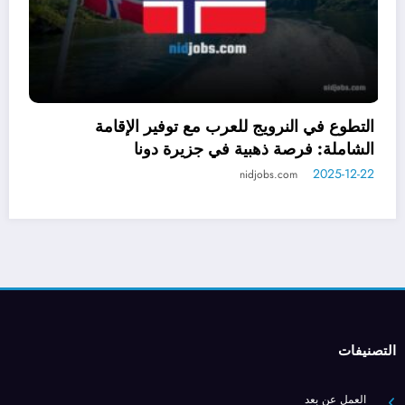
العمل في مزارع تربية الخيول في فرنسا 2026 مع
ا
سكن مجاني وساعات مرنة
ا
2
2025-12-19
nidjobs.com
التصنيفات
العمل عن بعد