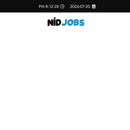
لتجاوز
8:13:29 PM
2026-07-30
لى
لمحتوى