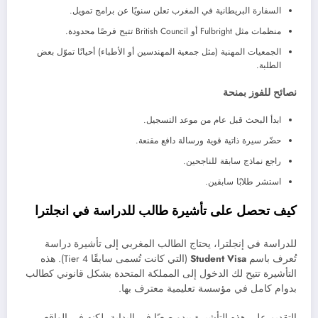
السفارة البريطانية في المغرب تعلن سنويًا عن برامج تمويل.
منظمات مثل Fulbright أو British Council تتيح فرصًا محدودة.
الجمعيات المهنية (مثل جمعية المهندسين أو الأطباء) أحيانًا تموّل بعض
الطلبة.
نصائح للفوز بمنحة
ابدأ البحث قبل عام من موعد التسجيل.
حضّر سيرة ذاتية قوية ورسالة دافع مقنعة.
راجع نماذج سابقة للناجحين.
استشر طلابًا سابقين.
كيف تحصل على تأشيرة طالب للدراسة في انجلترا
للدراسة في إنجلترا، يحتاج الطالب المغربي إلى تأشيرة دراسة
تُعرف باسم
Student Visa
(التي كانت تُسمى سابقًا Tier 4). هذه
التأشيرة تتيح لك الدخول إلى المملكة المتحدة بشكل قانوني كطالب
بدوام كامل في مؤسسة تعليمية معترف بها.
التقديم على هذه التأشيرة يبدو صعبًا في البداية، لكنه في الواقع