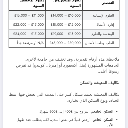
رسوم البكالوريوس
رسوم الماجستير
التخصص
السنوية
السنوية
العلوم الإنسانية
£10,000 – £14,000
£11,000 – £16,000
إدارة الأعمال
£12,000 – £18,000
£15,000 – £22,000
الهندسة والعلوم
£13,000 – £19,000
£15,000 – £24,000
الطب وطب الأسنان
£30,000 – £45,000
N/A أو مرتفعة جداً
ملاحظة: هذه أرقام تقديرية، وقد تختلف من جامعة لأخرى.
الجامعات المشهورة (مثل أكسفورد أو إمبريال كوليدج) قد تفرض
رسومًا أعلى.
تكاليف المعيشة والسكن
تكاليف المعيشة تعتمد بشكل كبير على المدينة التي تعيش فيها، نمط
الحياة، ونوع السكن الذي تختاره.
السكن الجامعي
: يتراوح بين £400 إلى £800 شهريًا.
السكن الخاص
: أرخص قليلًا في بعض المدن، لكنه يتطلب عقد طويل
الأمد.