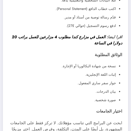
املأ البيانات الشخصية والتعليمية بدقة.
اكتب خطاب الدافع (Personal Statement).
قدّم رسالة توصية من أستاذ أو مدير.
ادفع رسوم التسجيل (حوالي £27).
اقرا ايضا:
العمل في مزارع كندا مطلوب 4 مزارعين للعمل براتب 20
دولارا في الساعة
الوثائق المطلوبة
نسخة من شهادة البكالوريا أو الإجازة.
إثبات اللغة الإنجليزية.
جواز سفر ساري المفعول.
بيان الدرجات.
صورة شخصية.
اختيار الجامعات
ابحث عن البرامج التي تناسب مؤهلاتك. لا تركز فقط على الجامعات
المشهورة، بل أيضًا على المدن، التكلفة، وفرص العمل. اختر مزيجًا