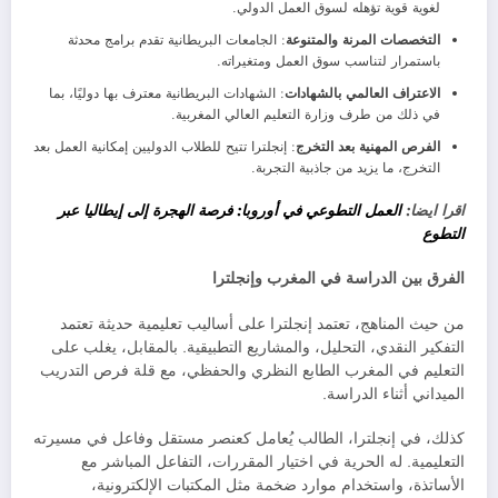
لغوية قوية تؤهله لسوق العمل الدولي.
التخصصات المرنة والمتنوعة
: الجامعات البريطانية تقدم برامج محدثة
باستمرار لتناسب سوق العمل ومتغيراته.
الاعتراف العالمي بالشهادات
: الشهادات البريطانية معترف بها دوليًا، بما
في ذلك من طرف وزارة التعليم العالي المغربية.
الفرص المهنية بعد التخرج
: إنجلترا تتيح للطلاب الدوليين إمكانية العمل بعد
التخرج، ما يزيد من جاذبية التجربة.
اقرا ايضا:
العمل التطوعي في أوروبا: فرصة الهجرة إلى إيطاليا عبر
التطوع
الفرق بين الدراسة في المغرب وإنجلترا
من حيث المناهج، تعتمد إنجلترا على أساليب تعليمية حديثة تعتمد
التفكير النقدي، التحليل، والمشاريع التطبيقية. بالمقابل، يغلب على
التعليم في المغرب الطابع النظري والحفظي، مع قلة فرص التدريب
الميداني أثناء الدراسة.
كذلك، في إنجلترا، الطالب يُعامل كعنصر مستقل وفاعل في مسيرته
التعليمية. له الحرية في اختيار المقررات، التفاعل المباشر مع
الأساتذة، واستخدام موارد ضخمة مثل المكتبات الإلكترونية،