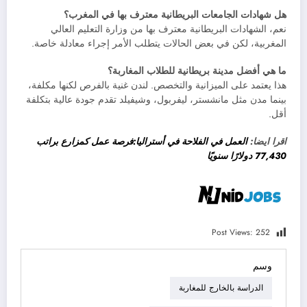
هل شهادات الجامعات البريطانية معترف بها في المغرب؟
نعم، الشهادات البريطانية معترف بها من وزارة التعليم العالي
المغربية، لكن في بعض الحالات يتطلب الأمر إجراء معادلة خاصة.
ما هي أفضل مدينة بريطانية للطلاب المغاربة؟
هذا يعتمد على الميزانية والتخصص. لندن غنية بالفرص لكنها مكلفة،
بينما مدن مثل مانشستر، ليفربول، وشيفيلد تقدم جودة عالية بتكلفة
أقل.
اقرا ايضا:
العمل في الفلاحة في أستراليا:فرصة عمل كمزارع براتب
77,430 دولارًا سنويًا
Post Views:
252
وسم
الدراسة بالخارج للمغاربة