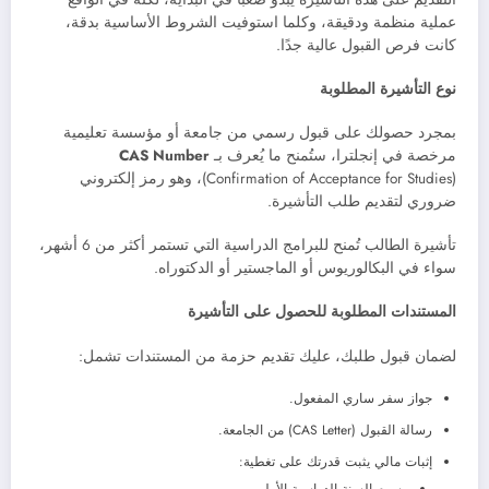
عملية منظمة ودقيقة، وكلما استوفيت الشروط الأساسية بدقة،
كانت فرص القبول عالية جدًا.
نوع التأشيرة المطلوبة
بمجرد حصولك على قبول رسمي من جامعة أو مؤسسة تعليمية
مرخصة في إنجلترا، ستُمنح ما يُعرف بـ
CAS Number
(Confirmation of Acceptance for Studies)، وهو رمز إلكتروني
ضروري لتقديم طلب التأشيرة.
تأشيرة الطالب تُمنح للبرامج الدراسية التي تستمر أكثر من 6 أشهر،
سواء في البكالوريوس أو الماجستير أو الدكتوراه.
المستندات المطلوبة للحصول على التأشيرة
لضمان قبول طلبك، عليك تقديم حزمة من المستندات تشمل:
جواز سفر ساري المفعول.
رسالة القبول (CAS Letter) من الجامعة.
إثبات مالي يثبت قدرتك على تغطية:
رسوم السنة الدراسية الأولى.