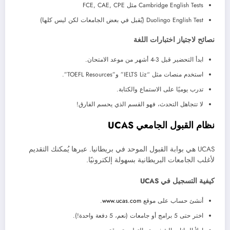
Cambridge English Tests مثل FCE, CAE, CPE
Duolingo English Test (يُقبل في بعض الجامعات لكن ليس كلها)
نصائح لاجتياز اختبارات اللغة
ابدأ التحضير قبل 3-4 أشهر من موعد الامتحان.
استخدم منصات مثل “IELTS Liz” و”TOEFL Resources”.
تدرب يوميًا على الاستماع والكتابة.
لا تتجاهل التحدث، فهو القسم الذي يحسم الفارق!
نظام القبول الجامعي UCAS
UCAS هي بوابة القبول الموحد في بريطانيا. عبرها يُمكنك التقديم
لأغلب الجامعات البريطانية بسهولة إلكترونيًا.
كيفية التسجيل في UCAS
أنشئ حساب على موقع
www.ucas.com
.
اختر حتى 5 برامج أو جامعات (نعم، 5 دفعة واحدة!).