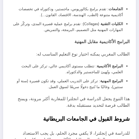
الجامعات
: تقدم برامج بكالوريوس، ماجستير، ودكتوراه في تخصصات
أكاديمية متنوعة (الطب، الهندسة، الاقتصاد، القانون…).
الكليات التقنية
(Colleges): تقدم برامج عملية قصيرة المدى، وتركّز على
المهارات المهنية مثل التصميم، البرمجة، والتمريض.
البرامج الأكاديمية مقابل المهنية
الطالب المغربي يمكنه اختيار نوع التعليم المناسب له:
البرامج الأكاديمية
: تتطلب مستوى أكاديمي عالي، تركز على البحث
العلمي، وتُهيئ للماجستير والدكتوراه.
البرامج المهنية
: تركز على التدريب العملي، وقد تكون قصيرة (سنة أو
سنتين)، وغالبًا ما تُتيح دخولًا سريعًا لسوق العمل.
هذا التنوع يجعل الدراسة في انجلترا للمغاربة أكثر مرونة، ويمنح
الطالب فرصة لتحديد مستقبله بدقة.
شروط القبول في الجامعات البريطانية
للدراسة في إنجلترا، لا يكفي مجرد الحلم، بل يجب الاستعداد