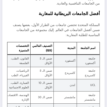
من الجامعات التنافسية والعادية.
أفضل الجامعات البريطانية للمغاربة
المملكة المتحدة تحتضن جامعات من الطراز الأول، بعضها يصنف
ضمن أفضل الجامعات في العالم. إليك مجموعة من الجامعات
المناسبة للطلبة المغاربة:
التصنيف العالمي
التخصصات
اسم الجامعة
المدينة
(QS)
المتميزة
جامعة
ضمن الـ 5
القانون، الطب،
أكسفورد
أكسفورد
الأوائل
الفلسفة
جامعة
ضمن الـ 5
الرياضيات،
كامبريدج
كامبريدج
الأوائل
الفيزياء، الطب
ضمن الـ 10
العمارة، الطب،
UCL
لندن
الأوائل
العلوم الاجتماعية
جامعة
الهندسة، الاقتصاد،
مانشستر
ضمن الـ 30
مانشستر
الإدارة