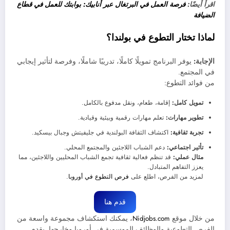
اقرأ أيضًا:
فرصة العمل في البرتغال عبر أنابيك: بوابتك للعمل في قطاع
الضيافة
لماذا تختار التطوع في بولندا؟
الإجابة:
يوفر البرنامج تمويلًا كاملًا، تدريبًا شاملًا، وفرصة لتأثير إيجابي
في المجتمع.
من فوائد التطوع:
تمويل كامل:
إقامة، طعام، ونقل مدفوع بالكامل.
تطوير مهارات:
تعلم مهارات رقمية وبيئية وقيادية.
تجربة ثقافية:
اكتشاف الثقافة البولندية في جليفيتش وجبال بيسكيد.
تأثير اجتماعي:
دعم الشباب اللاجئين والمجتمع المحلي.
مثال عملي:
قد تنظم فعالية ثقافية تجمع الشباب المحليين واللاجئين، مما
يعزز التفاهم المتبادل.
لمزيد من الفرص، اطلع على
فرص التطوع في أوروبا
.
قدم هنا
من خلال موقع
Nidjobs.com
، يمكنك استكشاف مجموعة واسعة من
الفرص التطوعية والوظائف الموسمية في أوروبا وخارجها. يقدم