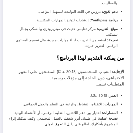
والفعاليات.
دعم لغوي:
دروس في اللغة البولندية لتسهيل التواصل.
برنامج Youthpass:
إرشادات لتوثيق المهارات المكتسبة.
موقع التدريب:
مركز تعليمي حديث في مينزبرودزي بيالسكي بجبال
بيسكيد.
نصيحة:
استفد من التدريبات لبناء مهارات جديدة، مثل تصميم المحتوى
الرقمي، لتعزيز خبرتك.
من يمكنه التقديم لهذا البرنامج؟
الإجابة:
الشباب المتحمسون (18-30 عامًا) المنفتحون على التغيير
الاجتماعي، دون الحاجة إلى مؤهلات رسمية.
المتطلبات تشمل:
العمر:
18-30 عامًا.
المهارات:
الانفتاح، النشاط، والرغبة في التعلم والعمل الجماعي.
المسارات:
اختيار بين دعم اللاجئين، التعليم الرقمي، أو الأنشطة البيئية.
نصيحة عملية:
في طلبك، أبرز شغفك بالعمل المجتمعي وكيف يمكنك إثراء
المشروع بأفكارك. اطلع على
دليل التطوع الدولي
.