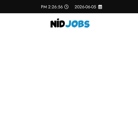
لتجاوز
2:26:57 PM
2026-06-05
لى
لمحتوى