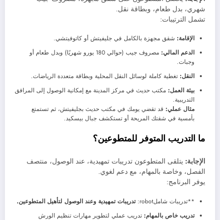
شهري، بدل طعام، وبطاقة نقل.
تشمل الترتيبات:
الإقامة:
شقق مجهزة بالكامل في جليفيتش أو كاتوفيتشي.
الدعم المالي:
مصروف جيب (حوالي 180 يورو شهريًا) وبدل طعام أو
وجبات.
النقل:
تغطية كاملة لوسائل النقل المحلية وبطاقة متعددة الرياضات.
بيئة العمل:
مكتب حديث في مركز المدينة مع إمكانية الوصول إلى المرافق
التدريبية.
مثال عملي:
قد تقضي يومك في مكتب حديث بجليفيتش، ثم تستمتع
بأمسية في شقتك المريحة أو تستكشف جبال بيسكيد.
ما التدريب المتوفر للمتطوعين؟
الإجابة:
يتلقى المتطوعون تدريبات تمهيدية، عند الوصول، منتصف
الفصل، وخاصة بالمهام، مع دعم لغوي.
يوفر البرنامج:
**تدريبات شاملrobot:
تدريبات تمهيدية وعند الوصول لتأهيل المتطوعين.
تدريب خاص بالمهام:
تدريب عملي لتطوير مهارات تنظيم الورش