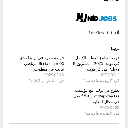
Post Views:
343
مرتبط
فرصة تطوع ممولة بالكامل
فرصة تطوع في بولندا نادي
في بولندا 2025 – مشروع IB
Beniaminek 03 الرياضي
Polska في كراكوف
يبحث عن متطوعين
2025-02-28
2025-02-11
في "الهجرة والإقامة"
في "الهجرة والإقامة"
تطوع في بولندا مع مؤسسة
Bajkowy Las: تجربة لا تُنسى
في مجال التعليم
2025-01-28
في "الهجرة والإقامة"