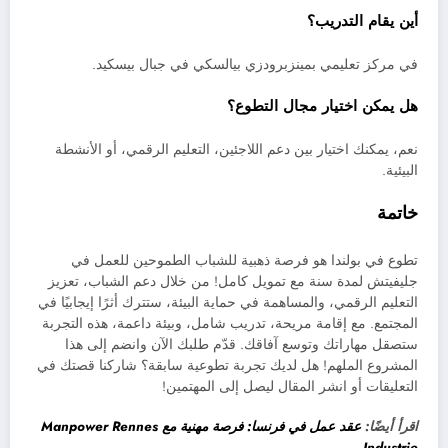
أين يقام التدريب؟
في مركز تعليمي بمينزبرودزي بيالسكي في جبال بيسكيد.
هل يمكن اختيار مجال التطوع؟
نعم، يمكنك اختيار بين دعم اللاجئين، التعليم الرقمي، أو الأنشطة
البيئية.
خاتمة
تطوع في بولندا هو فرصة ذهبية للشباب الطموحين للعمل في
جليفيتش لمدة سنة مع تمويل كامل! من خلال دعم الشباب، تعزيز
التعليم الرقمي، والمساهمة في حماية البيئة، ستترك أثرًا إيجابيًا في
المجتمع. مع إقامة مريحة، تدريب شامل، وبيئة داعمة، هذه التجربة
ستصقل مهاراتك وتوسع آفاقك. قدّم طلبك الآن وانضم إلى هذا
المشروع الملهم! هل لديك تجربة تطوعية سابقة؟ شاركنا قصتك في
التعليقات أو انشر المقال ليصل إلى المهتمين!
اقرأ أيضًا:
عقد عمل في فرنسا: فرصة مهنية مع Manpower Rennes
Industrie