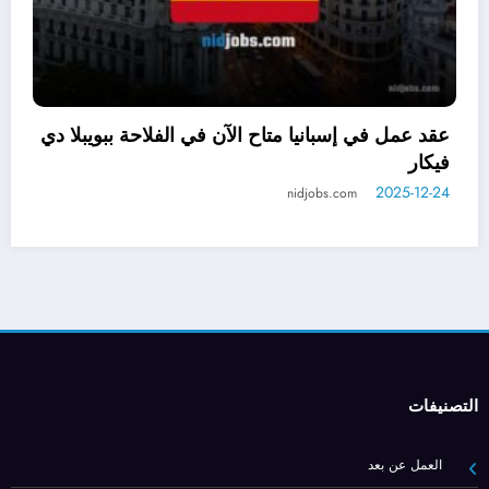
 في النرويج للعرب مع توفير الإقامة
عقد عمل
لة: فرصة ذهبية في جزيرة دونا
فيكار
25-12-24
2025
nidjobs.com
التصنيفات
العمل عن بعد